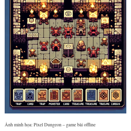
Ảnh minh họa: Pixel Dungeon – game bài offline