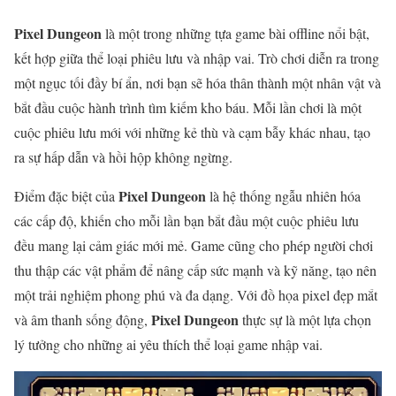
Pixel Dungeon
là một trong những tựa game bài offline nổi bật,
kết hợp giữa thể loại phiêu lưu và nhập vai. Trò chơi diễn ra trong
một ngục tối đầy bí ẩn, nơi bạn sẽ hóa thân thành một nhân vật và
bắt đầu cuộc hành trình tìm kiếm kho báu. Mỗi lần chơi là một
cuộc phiêu lưu mới với những kẻ thù và cạm bẫy khác nhau, tạo
ra sự hấp dẫn và hồi hộp không ngừng.
Pixel Dungeon
Điểm đặc biệt của
là hệ thống ngẫu nhiên hóa
các cấp độ, khiến cho mỗi lần bạn bắt đầu một cuộc phiêu lưu
đều mang lại cảm giác mới mẻ. Game cũng cho phép người chơi
thu thập các vật phẩm để nâng cấp sức mạnh và kỹ năng, tạo nên
một trải nghiệm phong phú và đa dạng. Với đồ họa pixel đẹp mắt
Pixel Dungeon
và âm thanh sống động,
thực sự là một lựa chọn
lý tưởng cho những ai yêu thích thể loại game nhập vai.