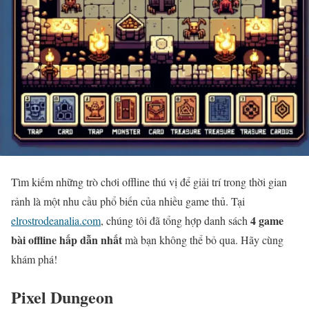
Tìm kiếm những trò chơi offline thú vị để giải trí trong thời gian
rảnh là một nhu cầu phổ biến của nhiều game thủ. Tại
4 game
elrostrodeanalia.com
, chúng tôi đã tổng hợp danh sách
bài offline hấp dẫn nhất
mà bạn không thể bỏ qua. Hãy cùng
khám phá!
Pixel Dungeon