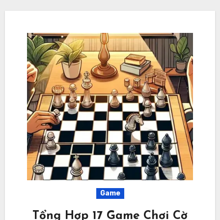
Game
Tổng Hợp 17 Game Chơi Cờ