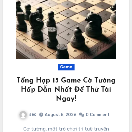
Game
Tổng Hợp 15 Game Cờ Tướng
Hấp Dẫn Nhất Để Thử Tài
Ngay!
seo
August 5, 2026
0
Comment
Cờ tướng, một trò chơi trí tuệ truyền