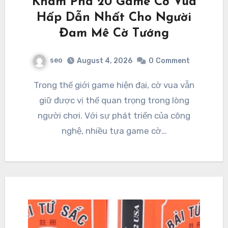
Khám Phá 20 Game Cờ Vua
Hấp Dẫn Nhất Cho Người
Đam Mê Cờ Tướng
seo
August 4, 2026
0
Comment
Trong thế giới game hiện đại, cờ vua vẫn
giữ được vị thế quan trọng trong lòng
người chơi. Với sự phát triển của công
nghệ, nhiều tựa game cờ…