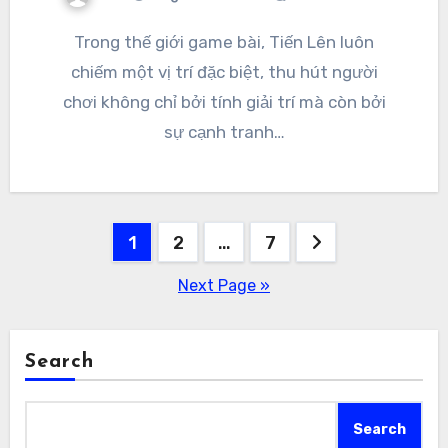
Trong thế giới game bài, Tiến Lên luôn
chiếm một vị trí đặc biệt, thu hút người
chơi không chỉ bởi tính giải trí mà còn bởi
sự cạnh tranh…
Posts
1
2
…
7
pagination
Next Page »
Search
Search