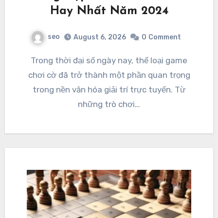
Hay Nhất Năm 2024
seo
August 6, 2026
0
Comment
Trong thời đại số ngày nay, thể loại game
chơi cờ đã trở thành một phần quan trọng
trong nền văn hóa giải trí trực tuyến. Từ
những trò chơi…