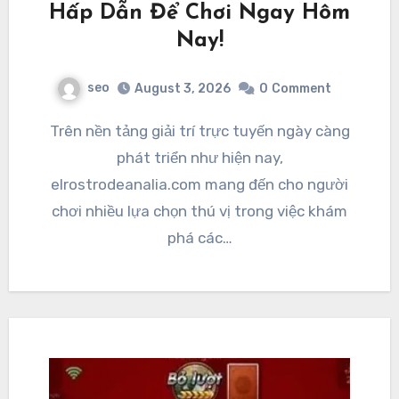
Hấp Dẫn Để Chơi Ngay Hôm
Nay!
seo
August 3, 2026
0
Comment
Trên nền tảng giải trí trực tuyến ngày càng
phát triển như hiện nay,
elrostrodeanalia.com mang đến cho người
chơi nhiều lựa chọn thú vị trong việc khám
phá các…