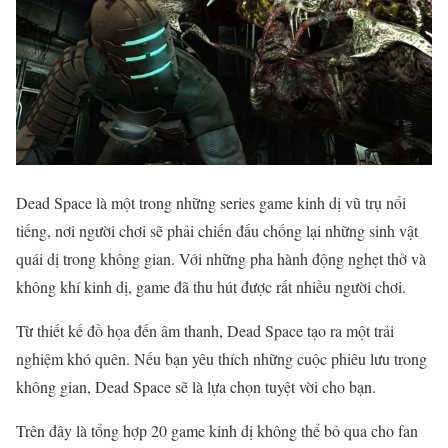
Dead Space là một trong những series game kinh dị vũ trụ nổi
tiếng, nơi người chơi sẽ phải chiến đấu chống lại những sinh vật
quái dị trong không gian. Với những pha hành động nghẹt thở và
không khí kinh dị, game đã thu hút được rất nhiều người chơi.
Từ thiết kế đồ họa đến âm thanh, Dead Space tạo ra một trải
nghiệm khó quên. Nếu bạn yêu thích những cuộc phiêu lưu trong
không gian, Dead Space sẽ là lựa chọn tuyệt vời cho bạn.
Trên đây là tổng hợp 20 game kinh dị không thể bỏ qua cho fan