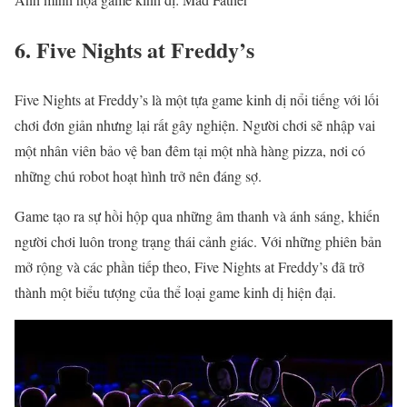
6. Five Nights at Freddy’s
Five Nights at Freddy’s là một tựa game kinh dị nổi tiếng với lối
chơi đơn giản nhưng lại rất gây nghiện. Người chơi sẽ nhập vai
một nhân viên bảo vệ ban đêm tại một nhà hàng pizza, nơi có
những chú robot hoạt hình trở nên đáng sợ.
Game tạo ra sự hồi hộp qua những âm thanh và ánh sáng, khiến
người chơi luôn trong trạng thái cảnh giác. Với những phiên bản
mở rộng và các phần tiếp theo, Five Nights at Freddy’s đã trở
thành một biểu tượng của thể loại game kinh dị hiện đại.