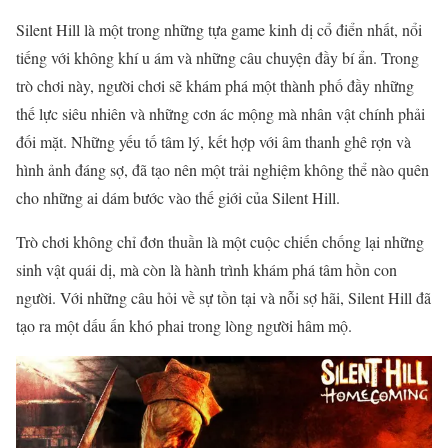
Silent Hill là một trong những tựa game kinh dị cổ điển nhất, nổi
tiếng với không khí u ám và những câu chuyện đầy bí ẩn. Trong
trò chơi này, người chơi sẽ khám phá một thành phố đầy những
thế lực siêu nhiên và những cơn ác mộng mà nhân vật chính phải
đối mặt. Những yếu tố tâm lý, kết hợp với âm thanh ghê rợn và
hình ảnh đáng sợ, đã tạo nên một trải nghiệm không thể nào quên
cho những ai dám bước vào thế giới của Silent Hill.
Trò chơi không chỉ đơn thuần là một cuộc chiến chống lại những
sinh vật quái dị, mà còn là hành trình khám phá tâm hồn con
người. Với những câu hỏi về sự tồn tại và nỗi sợ hãi, Silent Hill đã
tạo ra một dấu ấn khó phai trong lòng người hâm mộ.