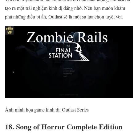
tạo ra một trải nghiệm kinh dị đáng nhớ. Nếu bạn muốn khám
phá những điều bí ẩn, Outlast sẽ là một sự lựa chọn tuyệt vời.
Ảnh minh họa game kinh dị: Outlast Series
18. Song of Horror Complete Edition