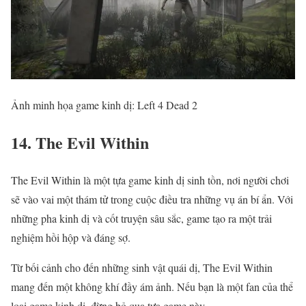
Ảnh minh họa game kinh dị: Left 4 Dead 2
14. The Evil Within
The Evil Within là một tựa game kinh dị sinh tồn, nơi người chơi
sẽ vào vai một thám tử trong cuộc điều tra những vụ án bí ẩn. Với
những pha kinh dị và cốt truyện sâu sắc, game tạo ra một trải
nghiệm hồi hộp và đáng sợ.
Từ bối cảnh cho đến những sinh vật quái dị, The Evil Within
mang đến một không khí đầy ám ảnh. Nếu bạn là một fan của thể
loại game kinh dị, đừng bỏ qua tựa game này.