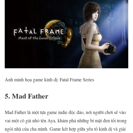
Ảnh minh họa game kinh dị: Fatal Frame Series
5. Mad Father
Mad Father là một tựa game indie độc đáo, nơi người chơi sẽ vào
vai một cô gái nhỏ tên Aya, khám phá những bí mật đen tối trong
ngôi nhà của cha mình. Game kết hợp giữa yếu tố kinh dị và giải