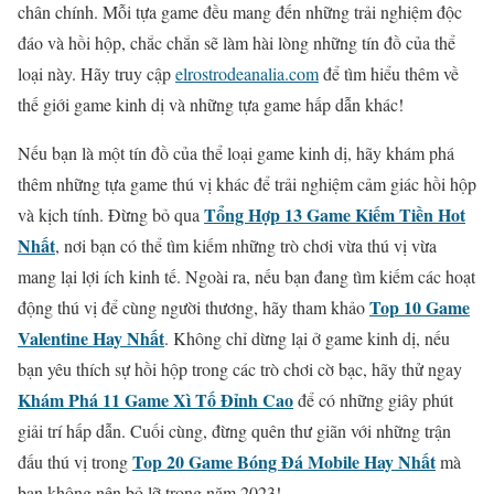
chân chính. Mỗi tựa game đều mang đến những trải nghiệm độc
đáo và hồi hộp, chắc chắn sẽ làm hài lòng những tín đồ của thể
loại này. Hãy truy cập
elrostrodeanalia.com
để tìm hiểu thêm về
thế giới game kinh dị và những tựa game hấp dẫn khác!
Nếu bạn là một tín đồ của thể loại game kinh dị, hãy khám phá
thêm những tựa game thú vị khác để trải nghiệm cảm giác hồi hộp
Tổng Hợp 13 Game Kiếm Tiền Hot
và kịch tính. Đừng bỏ qua
Nhất
, nơi bạn có thể tìm kiếm những trò chơi vừa thú vị vừa
mang lại lợi ích kinh tế. Ngoài ra, nếu bạn đang tìm kiếm các hoạt
Top 10 Game
động thú vị để cùng người thương, hãy tham khảo
Valentine Hay Nhất
. Không chỉ dừng lại ở game kinh dị, nếu
bạn yêu thích sự hồi hộp trong các trò chơi cờ bạc, hãy thử ngay
Khám Phá 11 Game Xì Tố Đỉnh Cao
để có những giây phút
giải trí hấp dẫn. Cuối cùng, đừng quên thư giãn với những trận
Top 20 Game Bóng Đá Mobile Hay Nhất
đấu thú vị trong
mà
bạn không nên bỏ lỡ trong năm 2023!