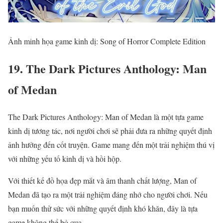
Ảnh minh họa game kinh dị: Song of Horror Complete Edition
19. The Dark Pictures Anthology: Man
of Medan
The Dark Pictures Anthology: Man of Medan là một tựa game
kinh dị tương tác, nơi người chơi sẽ phải đưa ra những quyết định
ảnh hưởng đến cốt truyện. Game mang đến một trải nghiệm thú vị
với những yếu tố kinh dị và hồi hộp.
Với thiết kế đồ họa đẹp mắt và âm thanh chất lượng, Man of
Medan đã tạo ra một trải nghiệm đáng nhớ cho người chơi. Nếu
bạn muốn thử sức với những quyết định khó khăn, đây là tựa
game không thể bỏ qua.