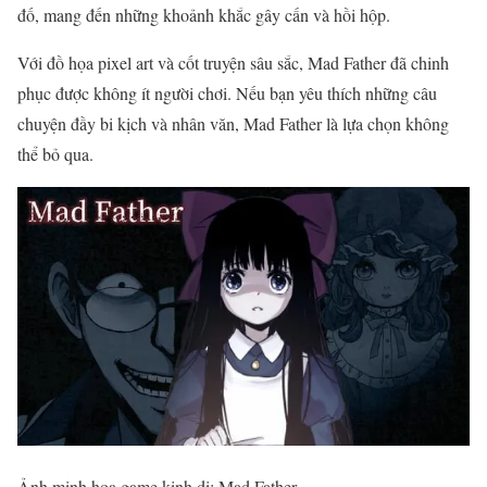
đố, mang đến những khoảnh khắc gây cấn và hồi hộp.
Với đồ họa pixel art và cốt truyện sâu sắc, Mad Father đã chinh
phục được không ít người chơi. Nếu bạn yêu thích những câu
chuyện đầy bi kịch và nhân văn, Mad Father là lựa chọn không
thể bỏ qua.
Ảnh minh họa game kinh dị: Mad Father