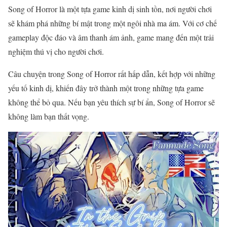
Song of Horror là một tựa game kinh dị sinh tồn, nơi người chơi
sẽ khám phá những bí mật trong một ngôi nhà ma ám. Với cơ chế
gameplay độc đáo và âm thanh ám ảnh, game mang đến một trải
nghiệm thú vị cho người chơi.
Câu chuyện trong Song of Horror rất hấp dẫn, kết hợp với những
yếu tố kinh dị, khiến đây trở thành một trong những tựa game
không thể bỏ qua. Nếu bạn yêu thích sự bí ẩn, Song of Horror sẽ
không làm bạn thất vọng.