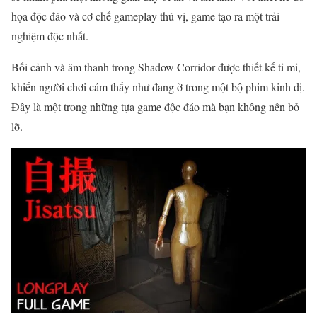
họa độc đáo và cơ chế gameplay thú vị, game tạo ra một trải
nghiệm độc nhất.
Bối cảnh và âm thanh trong Shadow Corridor được thiết kế tỉ mỉ,
khiến người chơi cảm thấy như đang ở trong một bộ phim kinh dị.
Đây là một trong những tựa game độc đáo mà bạn không nên bỏ
lỡ.