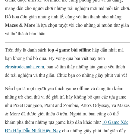
mang đến cho người chơi những trải nghiệm mới mẻ mỗi lần chơi.
Đồ họa đơn giản nhưng tinh tế, cùng với âm thanh nhẹ nhàng,
Mazes & More
là lựa chọn tuyệt vời cho những ai muốn thư giãn
và thử thách bản thân.
top 4 game bài offline
Trên đây là danh sách
hấp dẫn nhất mà
bạn không thể bỏ qua. Hy vọng qua bài viết này trên
elrostrodeanalia.com
, bạn sẽ tìm thấy những tựa game yêu thích
để trải nghiệm và thư giãn. Chúc bạn có những giây phút vui vẻ!
Nếu bạn là một người yêu thích game offline và đang tìm kiếm
những trò chơi thú vị để giải trí, hãy không bỏ qua các tựa game
như Pixel Dungeon, Plant and Zombie, Alto’s Odyssey, và Mazes
& More đã được giới thiệu ở trên. Ngoài ra, bạn cũng có thể
khám phá thêm những tựa game hấp dẫn khác như
10 Game Xóc
Đĩa Hấp Dẫn Nhất Hiện Nay
cho những giây phút thư giãn đầy