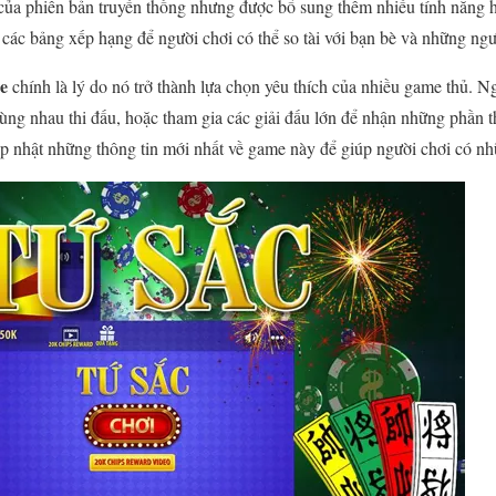
 của phiên bản truyền thống nhưng được bổ sung thêm nhiều tính năng 
các bảng xếp hạng để người chơi có thể so tài với bạn bè và những ngư
e
chính là lý do nó trở thành lựa chọn yêu thích của nhiều game thủ. Ng
cùng nhau thi đấu, hoặc tham gia các giải đấu lớn để nhận những phần 
p nhật những thông tin mới nhất về game này để giúp người chơi có nhữ