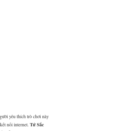
gười yêu thích trò chơi này
Tứ Sắc
kết nối internet.