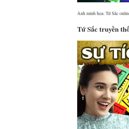
Ảnh minh họa: Tứ Sắc online
Tứ Sắc truyền th