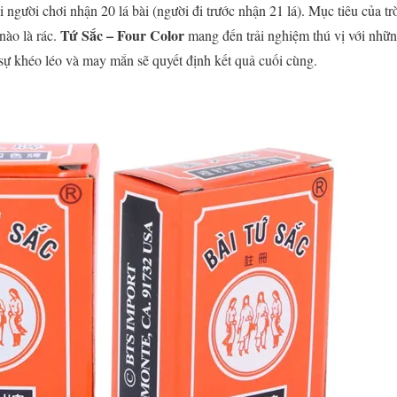
 người chơi nhận 20 lá bài (người đi trước nhận 21 lá). Mục tiêu của trò
Tứ Sắc – Four Color
nào là rác.
mang đến trải nghiệm thú vị với nhữn
 sự khéo léo và may mắn sẽ quyết định kết quả cuối cùng.