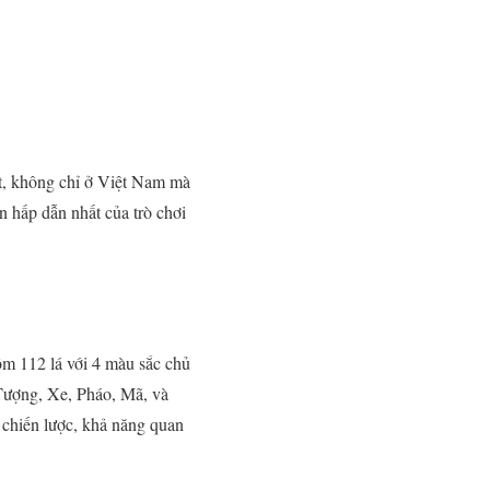
ất, không chỉ ở Việt Nam mà
 hấp dẫn nhất của trò chơi
gồm 112 lá với 4 màu sắc chủ
 Tượng, Xe, Pháo, Mã, và
 chiến lược, khả năng quan