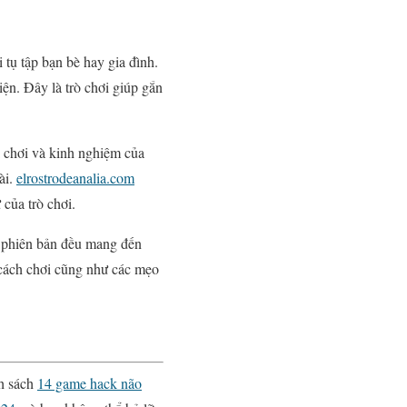
 tụ tập bạn bè hay gia đình.
iện. Đây là trò chơi giúp gắn
i chơi và kinh nghiệm của
ài.
elrostrodeanalia.com
 của trò chơi.
 phiên bản đều mang đến
cách chơi cũng như các mẹo
nh sách
14 game hack não