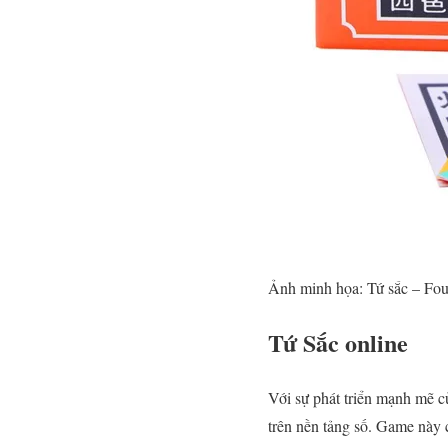
Ảnh minh họa: Tứ sắc – Four
Tứ Sắc online
Với sự phát triển mạnh mẽ 
trên nền tảng số. Game này c