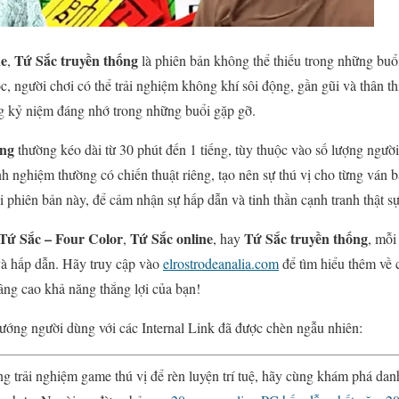
ne
Tứ Sắc truyền thống
,
là phiên bản không thể thiếu trong những buổi
, người chơi có thể trải nghiệm không khí sôi động, gần gũi và thân th
ng kỷ niệm đáng nhớ trong những buổi gặp gỡ.
ống
thường kéo dài từ 30 phút đến 1 tiếng, tùy thuộc vào số lượng ngườ
h nghiệm thường có chiến thuật riêng, tạo nên sự thú vị cho từng ván b
 phiên bản này, để cảm nhận sự hấp dẫn và tinh thần cạnh tranh thật sự
Tứ Sắc – Four Color
Tứ Sắc online
Tứ Sắc truyền thống
,
, hay
, mỗi
và hấp dẫn. Hãy truy cập vào
elrostrodeanalia.com
để tìm hiểu thêm về 
âng cao khả năng thắng lợi của bạn!
ướng người dùng với các Internal Link đã được chèn ngẫu nhiên:
 trải nghiệm game thú vị để rèn luyện trí tuệ, hãy cùng khám phá da