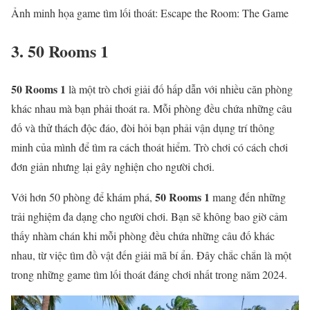
Ảnh minh họa game tìm lối thoát: Escape the Room: The Game
3. 50 Rooms 1
50 Rooms 1
là một trò chơi giải đố hấp dẫn với nhiều căn phòng
khác nhau mà bạn phải thoát ra. Mỗi phòng đều chứa những câu
đố và thử thách độc đáo, đòi hỏi bạn phải vận dụng trí thông
minh của mình để tìm ra cách thoát hiểm. Trò chơi có cách chơi
đơn giản nhưng lại gây nghiện cho người chơi.
50 Rooms 1
Với hơn 50 phòng để khám phá,
mang đến những
trải nghiệm đa dạng cho người chơi. Bạn sẽ không bao giờ cảm
thấy nhàm chán khi mỗi phòng đều chứa những câu đố khác
nhau, từ việc tìm đồ vật đến giải mã bí ẩn. Đây chắc chắn là một
trong những game tìm lối thoát đáng chơi nhất trong năm 2024.