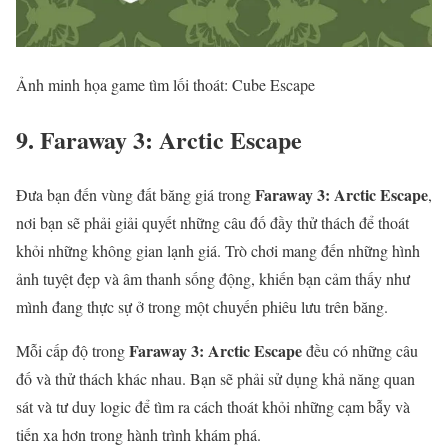
Ảnh minh họa game tìm lối thoát: Cube Escape
9. Faraway 3: Arctic Escape
Faraway 3: Arctic Escape
Đưa bạn đến vùng đất băng giá trong
,
nơi bạn sẽ phải giải quyết những câu đố đầy thử thách để thoát
khỏi những không gian lạnh giá. Trò chơi mang đến những hình
ảnh tuyệt đẹp và âm thanh sống động, khiến bạn cảm thấy như
mình đang thực sự ở trong một chuyến phiêu lưu trên băng.
Faraway 3: Arctic Escape
Mỗi cấp độ trong
đều có những câu
đố và thử thách khác nhau. Bạn sẽ phải sử dụng khả năng quan
sát và tư duy logic để tìm ra cách thoát khỏi những cạm bẫy và
tiến xa hơn trong hành trình khám phá.