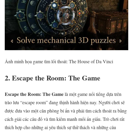
Ảnh minh họa game tìm lối thoát: The House of Da Vinci
2. Escape the Room: The Game
Escape the Room: The Game
là một game nổi tiếng dựa trên
trào lưu “escape room” đang thịnh hành hiện nay. Người chơi sẽ
được đưa vào một căn phòng bí ẩn và phải tìm cách thoát ra bằng
cách giải các câu đố và tìm kiếm manh mối ẩn giấu. Trò chơi rất
thích hợp cho những ai yêu thích sự thử thách và những câu