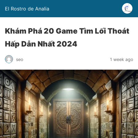
El Rostro de Analia
Khám Phá 20 Game Tìm Lối Thoát
Hấp Dẫn Nhất 2024
seo
1 week ago