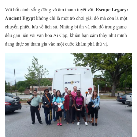
Escape Legacy:
Với bối cảnh sống động và âm thanh tuyệt vời,
Ancient Egypt
không chỉ là một trò chơi giải đố mà còn là một
chuyến phiêu lưu về lịch sử. Những bí ẩn và câu đố trong game
đều gắn liền với văn hóa Ai Cập, khiến bạn cảm thấy như mình
đang thực sự tham gia vào một cuộc khám phá thú vị.