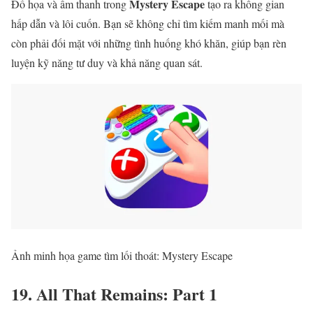
Mystery Escape
Đồ họa và âm thanh trong
tạo ra không gian
hấp dẫn và lôi cuốn. Bạn sẽ không chỉ tìm kiếm manh mối mà
còn phải đối mặt với những tình huống khó khăn, giúp bạn rèn
luyện kỹ năng tư duy và khả năng quan sát.
Ảnh minh họa game tìm lối thoát: Mystery Escape
19. All That Remains: Part 1