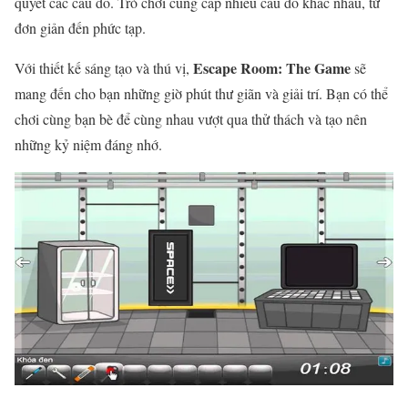
quyết các câu đố. Trò chơi cung cấp nhiều câu đố khác nhau, từ
đơn giản đến phức tạp.
Escape Room: The Game
Với thiết kế sáng tạo và thú vị,
sẽ
mang đến cho bạn những giờ phút thư giãn và giải trí. Bạn có thể
chơi cùng bạn bè để cùng nhau vượt qua thử thách và tạo nên
những kỷ niệm đáng nhớ.