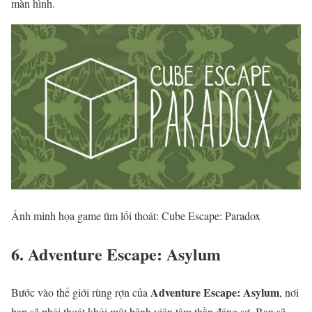
màn hình.
Ảnh minh họa game tìm lối thoát: Cube Escape: Paradox
6. Adventure Escape: Asylum
Adventure Escape: Asylum
Bước vào thế giới rùng rợn của
, nơi
bạn sẽ phải thoát khỏi một bệnh viện tâm thần đáng sợ. Bạn sẽ